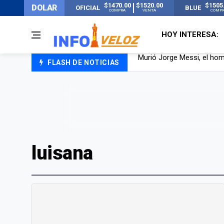
$1470.00
$1520.00
$1505
DOLAR
OFICIAL
BLUE
COMPRA
VENTA
COMP
HOY INTERESA:
FLASH DE NOTICIAS
Los mensajes de Newell’s 
Murió Jorge Messi, el pap
Murió Jorge Messi, el ho
luisana