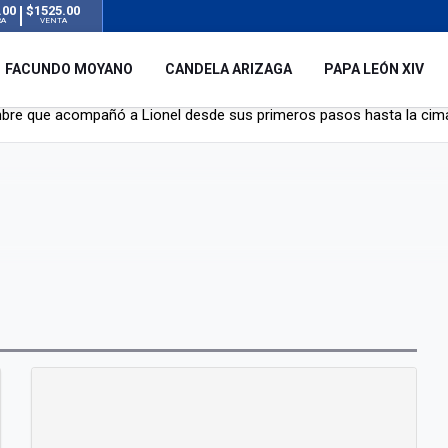
.00
$1525.00
RA
VENTA
FACUNDO MOYANO
CANDELA ARIZAGA
PAPA LEÓN XIV
y el resto del mundo del fútbol tras la muerte de Jorge Messi
á de Lionel Messi
mbre que acompañó a Lionel desde sus primeros pasos hasta la cima