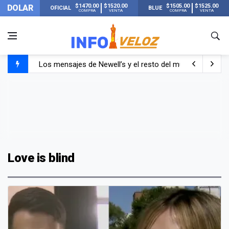
$1470.00
$1520.00
$1505.00
$1525.00
DOLAR
OFICIAL
BLUE
COMPRA
VENTA
COMPRA
VENTA
Los mensajes de Newell’s y el resto del mundo del fútbo
Murió Jorge Messi, el papá de Lionel Messi
Murió Jorge Messi, el hombre que acompañó a Lionel de
Love is blind