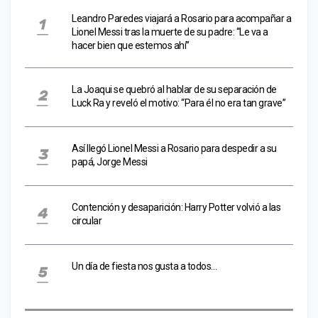
Leandro Paredes viajará a Rosario para acompañar a
Lionel Messi tras la muerte de su padre: “Le va a
hacer bien que estemos ahí”
La Joaqui se quebró al hablar de su separación de
Luck Ra y reveló el motivo: “Para él no era tan grave”
Así llegó Lionel Messi a Rosario para despedir a su
papá, Jorge Messi
Contención y desaparición: Harry Potter volvió a las
circular
Un día de fiesta nos gusta a todos…