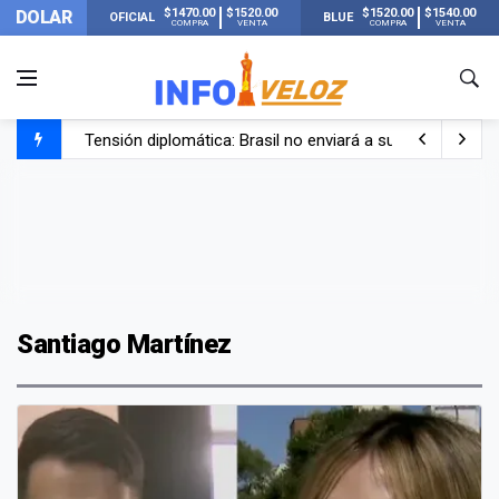
$1470.00
$1520.00
$1520.00
$1540.00
DOLAR
OFICIAL
BLUE
COMPRA
VENTA
COMPRA
VENTA
Tensión diplomática: Brasil no enviará a su embajador a Bu
Un nene de 6 años murió ahogado en una pileta de trata
El papa León XIV visitará Argentina en noviembre: estar
Liberaron a Facundo Moyano tras el incidente con Candel
Santiago Martínez