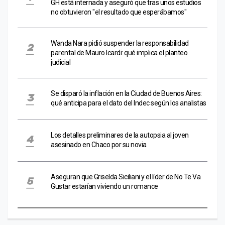
GH está internada y aseguró que tras unos estudios
no obtuvieron "el resultado que esperábamos"
Wanda Nara pidió suspender la responsabilidad
parental de Mauro Icardi: qué implica el planteo
judicial
Se disparó la inflación en la Ciudad de Buenos Aires:
qué anticipa para el dato del Indec según los analistas
Los detalles preliminares de la autopsia al joven
asesinado en Chaco por su novia
Aseguran que Griselda Siciliani y el líder de No Te Va
Gustar estarían viviendo un romance