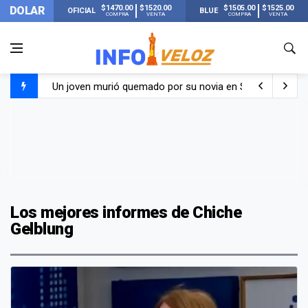
$1470.00
$1520.00
$1505.00
$1525.00
DOLAR
OFICIAL
BLUE
COMPRA
VENTA
COMPRA
VENTA
Un joven murió quemado por su novia en San Luis: pasó s
Franco Colapinto contó que le robaron durante sus vacaci
El Senado dio media sanción a la ley de Inviolabilidad de
Nueva publicación de Candela Arizaga tras el escándal
Los mejores informes de Chiche
Gelblung