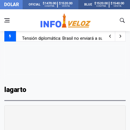
$1470.00
$1520.00
$1520.00
$1540.00
DOLAR
OFICIAL
BLUE
COMPRA
VENTA
COMPRA
VENTA
Tensión diplomática: Brasil no enviará a su embajador a Bu
Un nene de 6 años murió ahogado en una pileta de trata
El papa León XIV visitará Argentina en noviembre: estar
Liberaron a Facundo Moyano tras el incidente con Candel
lagarto