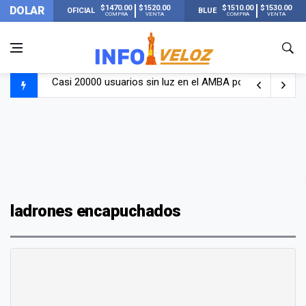
$1470.00
$1520.00
$1510.00
$1530.00
DOLAR
OFICIAL
BLUE
COMPRA
VENTA
COMPRA
VENTA
Casi 20000 usuarios sin luz en el AMBA por el temporal
Candela Arizaga rompió el silencio tras el incidente c
La ANMAT prohibió dos cremas para dolores musculare
La oposición marcha al Congreso contra el Gobierno por 
ladrones encapuchados