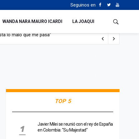
Seguinos en
WANDA NARA MAURO ICARDI
LA JOAQUI
con nafta y prendido fuego
e lo adueñaron lo disfruten”
de Manejo del Fuego
sta lo malo que me pasa”
TOP 5
Javier Milei se reunió con el rey de España
en Colombia: "Su Majestad"