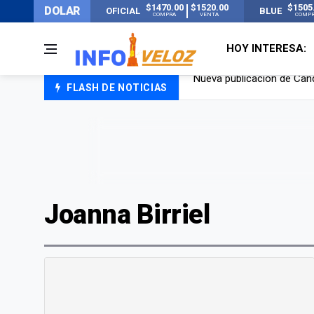
$1470.00
$1520.00
$1505
DOLAR
OFICIAL
BLUE
COMPRA
VENTA
COMP
HOY INTERESA:
FLASH DE NOTICIAS
Un joven murió quemado po
Franco Colapinto contó que
El Senado dio media sanció
Nueva publicación de Can
Joanna Birriel