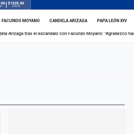
.00
$1525.00
RA
VENTA
FACUNDO MOYANO
CANDELA ARIZAGA
PAPA LEÓN XIV
r su novia en San Luis: pasó seis días de agonía tras ser rociado 
 le robaron durante sus vacaciones en Italia: “Espero que los que s
n a la ley de Inviolabilidad de la Propiedad Privada, sin el capítulo 
dela Arizaga tras el escándalo con Facundo Moyano: “Agradezco ha