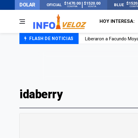
$1470.00
$1520.00
$1520
DOLAR
OFICIAL
BLUE
COMPRA
VENTA
COMP
HOY INTERESA:
Liberaron a Facundo Moyan
FLASH DE NOTICIAS
Tensión diplomática: Brasi
Un nene de 6 años murió a
El papa León XIV visitará
idaberry