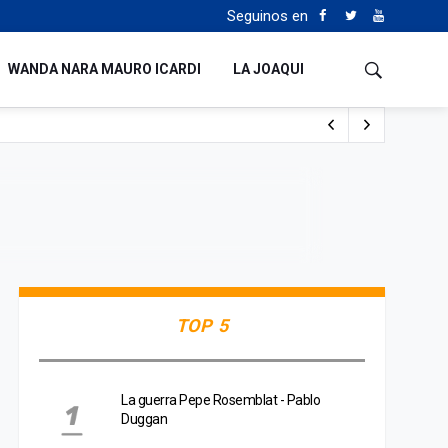
Seguinos en
WANDA NARA MAURO ICARDI
LA JOAQUI
 Milei y Lula da Silva
uén
TOP 5
La guerra Pepe Rosemblat - Pablo
Duggan