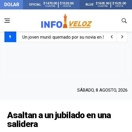
$1470.00
$1520.00
$1505.00
$1525.00
DOLAR
OFICIAL
BLUE
COMPRA
VENTA
COMPRA
VENTA
Un joven murió quemado por su novia en San Luis: pasó s
Franco Colapinto contó que le robaron durante sus vacaci
El Senado dio media sanción a la ley de Inviolabilidad de
Nueva publicación de Candela Arizaga tras el escándal
SÁBADO, 8 AGOSTO, 2026
Asaltan a un jubilado en una
salidera