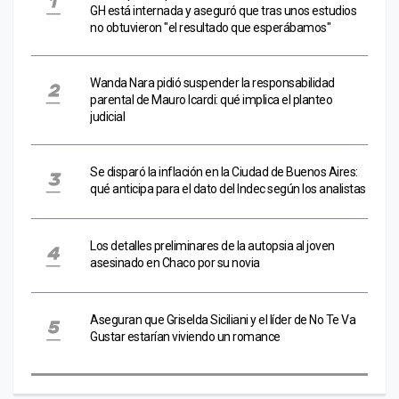
GH está internada y aseguró que tras unos estudios
no obtuvieron "el resultado que esperábamos"
Wanda Nara pidió suspender la responsabilidad
parental de Mauro Icardi: qué implica el planteo
judicial
Se disparó la inflación en la Ciudad de Buenos Aires:
qué anticipa para el dato del Indec según los analistas
Los detalles preliminares de la autopsia al joven
asesinado en Chaco por su novia
Aseguran que Griselda Siciliani y el líder de No Te Va
Gustar estarían viviendo un romance