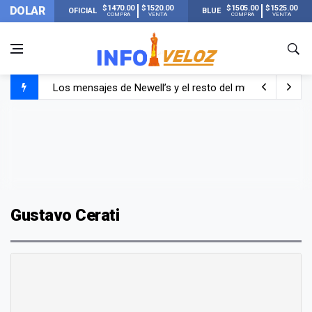
$1470.00
$1520.00
$1505.00
$1525.00
DOLAR
OFICIAL
BLUE
COMPRA
VENTA
COMPRA
VENTA
Los mensajes de Newell’s y el resto del mundo del fútbo
Murió Jorge Messi, el papá de Lionel Messi
Murió Jorge Messi, el hombre que acompañó a Lionel de
Gustavo Cerati