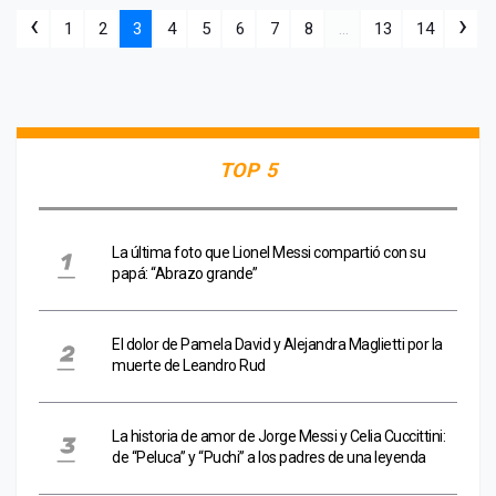
‹
›
1
2
3
4
5
6
7
8
...
13
14
TOP 5
La última foto que Lionel Messi compartió con su
papá: “Abrazo grande”
El dolor de Pamela David y Alejandra Maglietti por la
muerte de Leandro Rud
La historia de amor de Jorge Messi y Celia Cuccittini:
de “Peluca” y “Puchi” a los padres de una leyenda