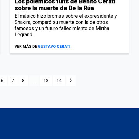
Los polémicos tuits de Benito Cerati
sobre la muerte de De la Rúa
El músico hizo bromas sobre el expresidente y
Shakira, comparó su muerte con la de otros
famosos y un futuro fallecimiento de Mirtha
Legrand.
VER MÁS DE
GUSTAVO CERATI
›
6
7
8
...
13
14