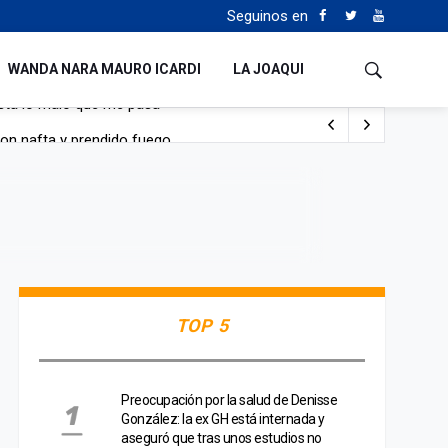
Seguinos en
WANDA NARA MAURO ICARDI
LA JOAQUI
con nafta y prendido fuego
e lo adueñaron lo disfruten”
de Manejo del Fuego
sta lo malo que me pasa”
TOP 5
Preocupación por la salud de Denisse
González: la ex GH está internada y
aseguró que tras unos estudios no