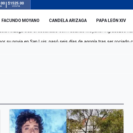
.00
$1525.00
RA
VENTA
FACUNDO MOYANO
CANDELA ARIZAGA
PAPA LEÓN XIV
r su novia en San Luis: pasó seis días de agonía tras ser rociado 
 le robaron durante sus vacaciones en Italia: “Espero que los que s
n a la ley de Inviolabilidad de la Propiedad Privada, sin el capítulo 
dela Arizaga tras el escándalo con Facundo Moyano: “Agradezco ha