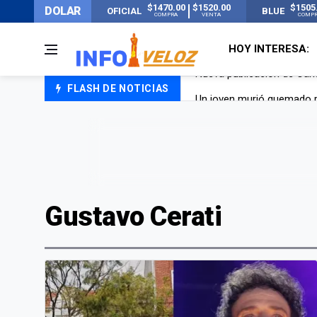
$1470.00
$1520.00
$1505
DOLAR
OFICIAL
BLUE
COMPRA
VENTA
COMP
HOY INTERESA:
FLASH DE NOTICIAS
Un joven murió quemado po
Franco Colapinto contó que
El Senado dio media sanció
Nueva publicación de Can
Gustavo Cerati