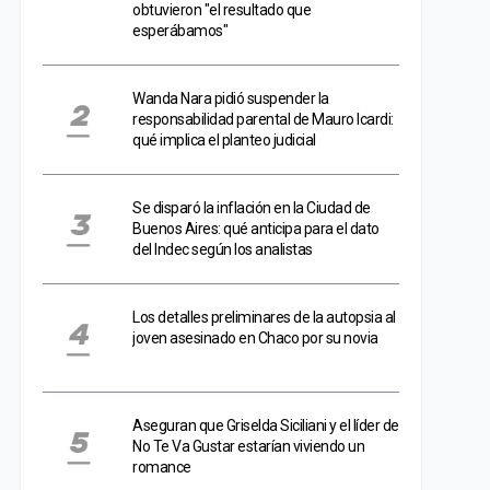
obtuvieron "el resultado que
esperábamos"
Wanda Nara pidió suspender la
responsabilidad parental de Mauro Icardi:
qué implica el planteo judicial
Se disparó la inflación en la Ciudad de
Buenos Aires: qué anticipa para el dato
del Indec según los analistas
Los detalles preliminares de la autopsia al
joven asesinado en Chaco por su novia
Aseguran que Griselda Siciliani y el líder de
No Te Va Gustar estarían viviendo un
romance