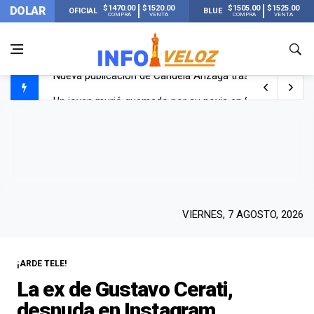
$1470.00
$1520.00
$1505.00
$1525.00
DOLAR
OFICIAL
BLUE
COMPRA
VENTA
COMPRA
VENTA
Un joven murió quemado por su novia en San Luis: pasó s
Franco Colapinto contó que le robaron durante sus vacaci
El Senado dio media sanción a la ley de Inviolabilidad de
Nueva publicación de Candela Arizaga tras el escándal
VIERNES, 7 AGOSTO, 2026
¡ARDE TELE!
La ex de Gustavo Cerati,
desnuda en Instagram