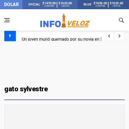
$1470.00
$1520.00
$1505.00
$1525.00
DOLAR
OFICIAL
BLUE
COMPRA
VENTA
COMPRA
VENTA
Un joven murió quemado por su novia en San Luis: pasó s
Franco Colapinto contó que le robaron durante sus vacaci
El Senado dio media sanción a la ley de Inviolabilidad de
Nueva publicación de Candela Arizaga tras el escándal
gato sylvestre