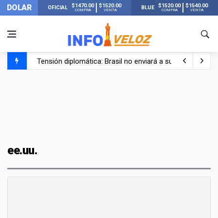
$1470.00
$1520.00
$1520.00
$1540.00
DOLAR
OFICIAL
BLUE
COMPRA
VENTA
COMPRA
VENTA
Tensión diplomática: Brasil no enviará a su embajador a Bu
Un nene de 6 años murió ahogado en una pileta de trata
El papa León XIV visitará Argentina en noviembre: estar
Liberaron a Facundo Moyano tras el incidente con Candel
ee.uu.