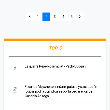
‹
›
1
2
3
4
5
TOP 5
La guerra Pepe Rosemblat - Pablo Duggan
Facundo Moyano continúa imputado y su situación
judicial podría complicarse por la declaración de
Candela Arizaga