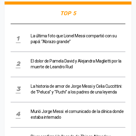
TOP 5
La última foto que Lionel Messi compartió con su
papá: “Abrazo grande”
El dolor de Pamela David y Alejandra Maglietti por la
muerte de Leandro Rud
La historia de amor de Jorge Messi y Celia Cuccittini:
de “Peluca” y “Puchi” a los padres de una leyenda
Murió Jorge Messi: el comunicado de la clínica donde
estaba internado