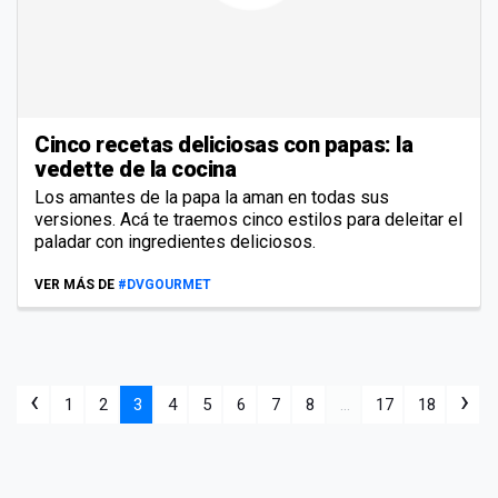
Cinco recetas deliciosas con papas: la
vedette de la cocina
Los amantes de la papa la aman en todas sus
versiones. Acá te traemos cinco estilos para deleitar el
paladar con ingredientes deliciosos.
VER MÁS DE
#DVGOURMET
‹
›
1
2
3
4
5
6
7
8
...
17
18