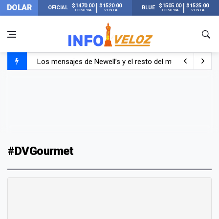
$1470.00
$1520.00
$1505.00
$1525.00
DOLAR
OFICIAL
BLUE
COMPRA
VENTA
COMPRA
VENTA
Los mensajes de Newell’s y el resto del mundo del fútbo
Murió Jorge Messi, el papá de Lionel Messi
Murió Jorge Messi, el hombre que acompañó a Lionel de
#DVGourmet