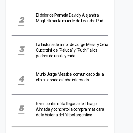
El dolor de Pamela David y Alejandra
Maglietti por la muerte de Leandro Rud
La historia de amor de Jorge Messi y Celia
Cuccittini: de “Peluca” y “Puchi” a los
padres de una leyenda
Murió Jorge Messi: el comunicado de la
clínica donde estaba internado
River confirmó la llegada de Thiago
Almada y concretó la compra más cara
de la historia del fútbol argentino