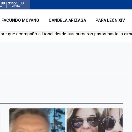
.00
$1525.00
RA
VENTA
FACUNDO MOYANO
CANDELA ARIZAGA
PAPA LEÓN XIV
y el resto del mundo del fútbol tras la muerte de Jorge Messi
á de Lionel Messi
mbre que acompañó a Lionel desde sus primeros pasos hasta la cima