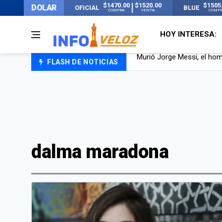
$1470.00
$1520.00
$1505
DOLAR
OFICIAL
BLUE
COMPRA
VENTA
COMP
HOY INTERESA:
FLASH DE NOTICIAS
Los mensajes de Newell’s 
Murió Jorge Messi, el pap
Murió Jorge Messi, el ho
dalma maradona