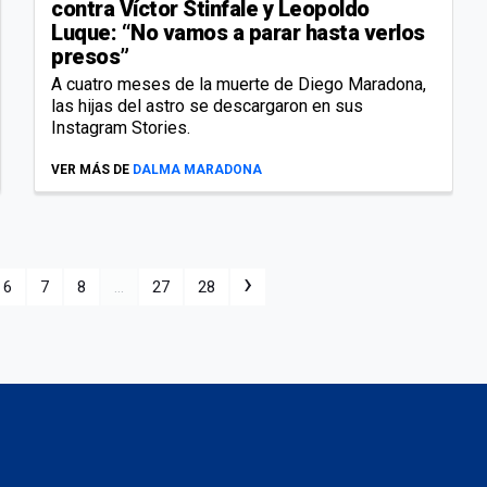
contra Víctor Stinfale y Leopoldo
Luque: “No vamos a parar hasta verlos
presos”
A cuatro meses de la muerte de Diego Maradona,
las hijas del astro se descargaron en sus
Instagram Stories.
VER MÁS DE
DALMA MARADONA
›
6
7
8
...
27
28