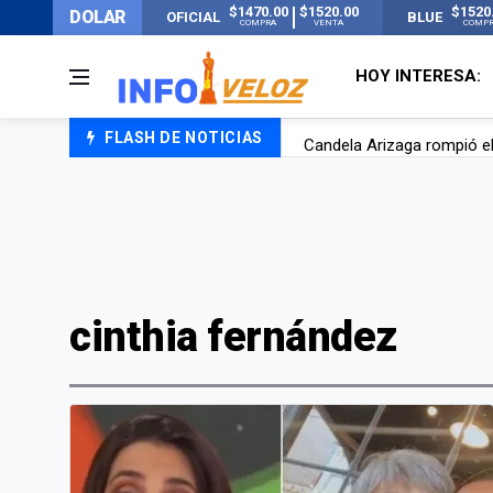
$1470.00
$1520.00
$1520
DOLAR
OFICIAL
BLUE
COMPRA
VENTA
COMP
HOY INTERESA:
FLASH DE NOTICIAS
Candela Arizaga rompió el
La ANMAT prohibió dos c
La oposición marcha al Co
Casi 20000 usuarios sin l
cinthia fernández