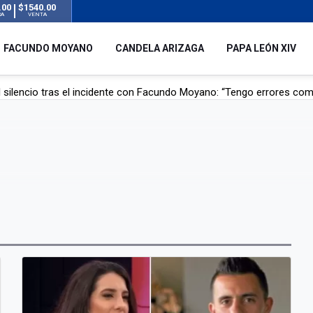
.00
$1540.00
RA
VENTA
FACUNDO MOYANO
CANDELA ARIZAGA
PAPA LEÓN XIV
 silencio tras el incidente con Facundo Moyano: “Tengo errores com
remas para dolores musculares de una conocida marca
ngreso contra el Gobierno por su proyecto para modificar la ley de 
uz en el AMBA por el temporal