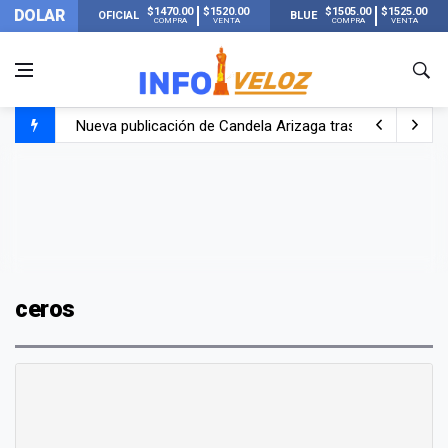
$1470.00
$1520.00
$1505.00
$1525.00
DOLAR
OFICIAL
BLUE
COMPRA
VENTA
COMPRA
VENTA
Nueva publicación de Candela Arizaga tras el escándal
Un joven murió quemado por su novia en San Luis: pasó s
Franco Colapinto contó que le robaron durante sus vacaci
El Senado dio media sanción a la ley de Inviolabilidad de
ceros