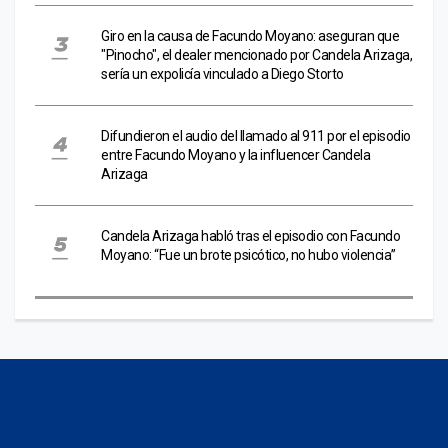
Giro en la causa de Facundo Moyano: aseguran que
"Pinocho", el dealer mencionado por Candela Arizaga,
sería un expolicía vinculado a Diego Storto
Difundieron el audio del llamado al 911 por el episodio
entre Facundo Moyano y la influencer Candela
Arizaga
Candela Arizaga habló tras el episodio con Facundo
Moyano: “Fue un brote psicótico, no hubo violencia”