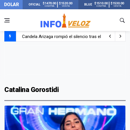
$1470.00
$1520.00
$1510.00
$1530.00
DOLAR
OFICIAL
BLUE
COMPRA
VENTA
COMPRA
VENTA
Candela Arizaga rompió el silencio tras el incidente c
La ANMAT prohibió dos cremas para dolores musculare
La oposición marcha al Congreso contra el Gobierno por 
Casi 20000 usuarios sin luz en el AMBA por el temporal
Catalina Gorostidi