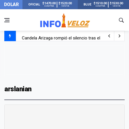
$1470.00
$1520.00
$1510.00
$1530.00
DOLAR
OFICIAL
BLUE
COMPRA
VENTA
COMPRA
VENTA
Candela Arizaga rompió el silencio tras el incidente c
La ANMAT prohibió dos cremas para dolores musculare
La oposición marcha al Congreso contra el Gobierno por 
Casi 20000 usuarios sin luz en el AMBA por el temporal
arslanian