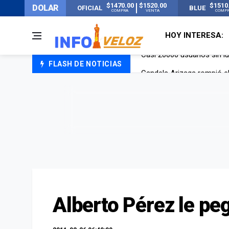
$1470.00
$1520.00
$1510
DOLAR
OFICIAL
BLUE
COMPRA
VENTA
COMP
HOY INTERESA:
FLASH DE NOTICIAS
Candela Arizaga rompió el
La ANMAT prohibió dos c
La oposición marcha al Co
Casi 20000 usuarios sin l
Alberto Pérez le pe