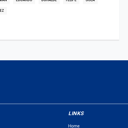
NIAN
EDUARDO
DUHALDE
FELIPE
SOLÁ
EZ
LINKS
Home