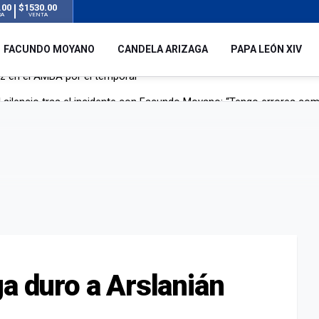
.00
$1530.00
RA
VENTA
FACUNDO MOYANO
CANDELA ARIZAGA
PAPA LEÓN XIV
 silencio tras el incidente con Facundo Moyano: “Tengo errores com
remas para dolores musculares de una conocida marca
ngreso contra el Gobierno por su proyecto para modificar la ley de 
uz en el AMBA por el temporal
ga duro a Arslanián