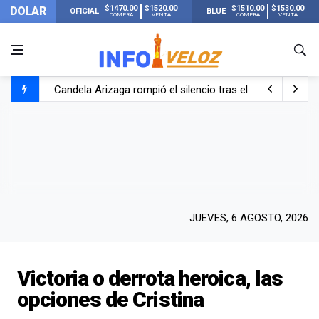
$1470.00
$1520.00
$1510.00
$1530.00
DOLAR
OFICIAL
BLUE
COMPRA
VENTA
COMPRA
VENTA
Candela Arizaga rompió el silencio tras el incidente c
La ANMAT prohibió dos cremas para dolores musculare
La oposición marcha al Congreso contra el Gobierno por 
Casi 20000 usuarios sin luz en el AMBA por el temporal
JUEVES, 6 AGOSTO, 2026
Victoria o derrota heroica, las
opciones de Cristina