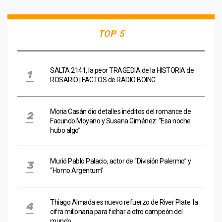
TOP 5
SALTA 2141, la peor TRAGEDIA de la HISTORIA de
ROSARIO | FACTOS de RADIO BOING
Moria Casán dio detalles inéditos del romance de
Facundo Moyano y Susana Giménez: “Esa noche
hubo algo”
Murió Pablo Palacio, actor de “División Palermo” y
“Homo Argentum”
Thiago Almada es nuevo refuerzo de River Plate: la
cifra millonaria para fichar a otro campeón del
mundo