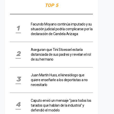
TOP 5
Facundo Moyano continúa imputado y su
situación judicial podría complicarse por la
declaración de Candela Arizaga
Aseguran que Tini Stoessel estaría
distanciada de sus padres y revelan el rol
de su hermano
Juan Martín Huss, el kinesiólogo que
quiere enseñarle a los deportistas a no
necesitarlo
Caputo envió un mensaje “para todos los
tarados que hablan de la industria” y
defendió el modelo