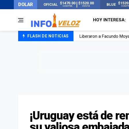
$1470.00
$1520.00
$1520
DOLAR
OFICIAL
BLUE
COMPRA
VENTA
COMP
HOY INTERESA:
Liberaron a Facundo Moyan
FLASH DE NOTICIAS
Tensión diplomática: Brasi
Un nene de 6 años murió a
El papa León XIV visitará
¡Uruguay está de re
su valiosa embajada