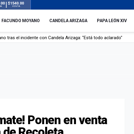
.00
$1540.00
RA
VENTA
FACUNDO MOYANO
CANDELA ARIZAGA
PAPA LEÓN XIV
o tras el incidente con Candela Arizaga: "Está todo aclarado"
l no enviará a su embajador a Buenos Aires tras el conflicto de Javier
hogado en una pileta de tratamiento de líquidos cloacales en Neuq
 Argentina en noviembre: estará en Buenos Aires, Luján y Córdoba
mate! Ponen en venta
 de Recoleta