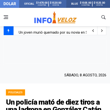
$1470.00
$1520.00
$1505.00
$1525.00
DOLAR
OFICIAL
BLUE
COMPRA
VENTA
COMPRA
VENTA
Un joven murió quemado por su novia en San Luis: pasó s
Franco Colapinto contó que le robaron durante sus vacaci
El Senado dio media sanción a la ley de Inviolabilidad de
Nueva publicación de Candela Arizaga tras el escándal
SÁBADO, 8 AGOSTO, 2026
POLICIALES
Un policía mató de diez tiros a
una ladrona en González Catán