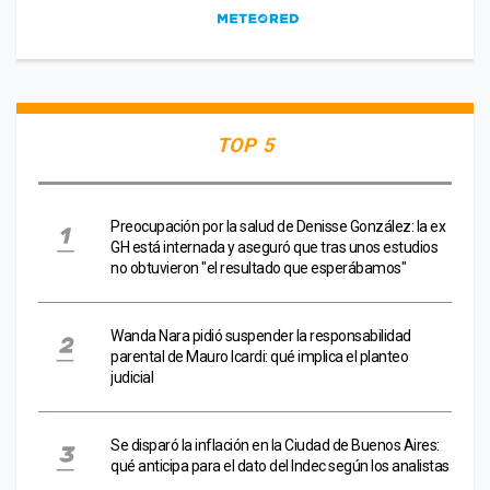
TOP 5
Preocupación por la salud de Denisse González: la ex
GH está internada y aseguró que tras unos estudios
no obtuvieron "el resultado que esperábamos"
Wanda Nara pidió suspender la responsabilidad
parental de Mauro Icardi: qué implica el planteo
judicial
Se disparó la inflación en la Ciudad de Buenos Aires:
qué anticipa para el dato del Indec según los analistas