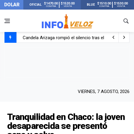
$1470.00
$1520.00
$1510.00
$1530.00
DOLAR
OFICIAL
BLUE
COMPRA
VENTA
COMPRA
VENTA
Candela Arizaga rompió el silencio tras el incidente c
La ANMAT prohibió dos cremas para dolores musculare
La oposición marcha al Congreso contra el Gobierno por 
Casi 20000 usuarios sin luz en el AMBA por el temporal
VIERNES, 7 AGOSTO, 2026
Tranquilidad en Chaco: la joven
desaparecida se presentó