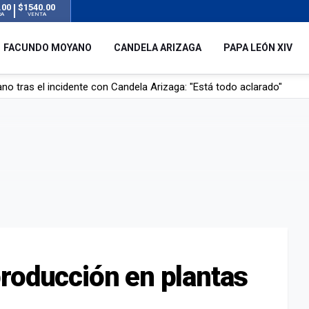
.00
$1540.00
RA
VENTA
FACUNDO MOYANO
CANDELA ARIZAGA
PAPA LEÓN XIV
o tras el incidente con Candela Arizaga: "Está todo aclarado"
l no enviará a su embajador a Buenos Aires tras el conflicto de Javier
hogado en una pileta de tratamiento de líquidos cloacales en Neuq
 Argentina en noviembre: estará en Buenos Aires, Luján y Córdoba
roducción en plantas