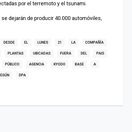
ectadas por el terremoto y el tsunami.
e se dejarán de producir 40.000 automóviles,
DESDE
EL
LUNES
21
LA
COMPAÑÍA
PLANTAS
UBICADAS
FUERA
DEL
PAIS
PÚBLICO
AGENCIA
KYODO
BASE
A
SEGÚN
DPA