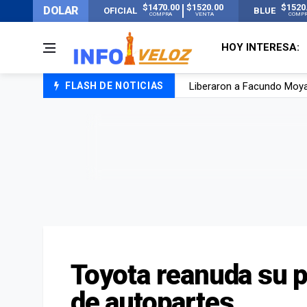
$1470.00
$1520.00
$1520
DOLAR
OFICIAL
BLUE
COMPRA
VENTA
COMP
HOY INTERESA:
Liberaron a Facundo Moyan
FLASH DE NOTICIAS
Tensión diplomática: Brasi
Un nene de 6 años murió a
El papa León XIV visitará
Toyota reanuda su p
de autopartes