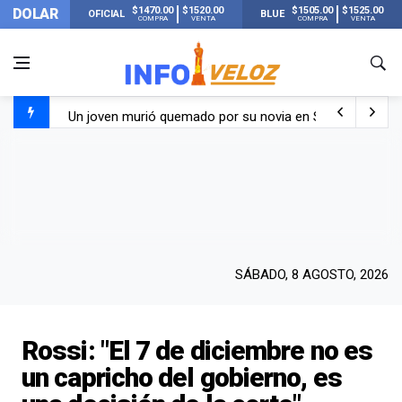
$1470.00
$1520.00
$1505.00
$1525.00
DOLAR
OFICIAL
BLUE
COMPRA
VENTA
COMPRA
VENTA
Un joven murió quemado por su novia en San Luis: pasó s
Franco Colapinto contó que le robaron durante sus vacaci
El Senado dio media sanción a la ley de Inviolabilidad de
Nueva publicación de Candela Arizaga tras el escándal
SÁBADO, 8 AGOSTO, 2026
Rossi: "El 7 de diciembre no es
un capricho del gobierno, es