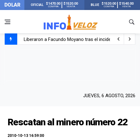
$1470.00
$1520.00
$1520.00
$1540.00
DOLAR
OFICIAL
BLUE
COMPRA
VENTA
COMPRA
VENTA
Liberaron a Facundo Moyano tras el incidente con Candel
Tensión diplomática: Brasil no enviará a su embajador a Bu
Un nene de 6 años murió ahogado en una pileta de trata
El papa León XIV visitará Argentina en noviembre: estar
JUEVES, 6 AGOSTO, 2026
Rescatan al minero número 22
2010-10-13 16:59:00