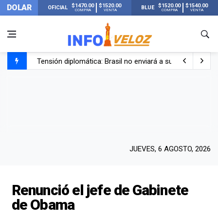
$1470.00
$1520.00
$1520.00
$1540.00
DOLAR
OFICIAL
BLUE
COMPRA
VENTA
COMPRA
VENTA
Tensión diplomática: Brasil no enviará a su embajador a Bu
Un nene de 6 años murió ahogado en una pileta de trata
El papa León XIV visitará Argentina en noviembre: estar
Liberaron a Facundo Moyano tras el incidente con Candel
JUEVES, 6 AGOSTO, 2026
Renunció el jefe de Gabinete
de Obama