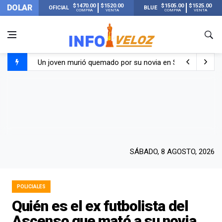
$1470.00
$1520.00
$1505.00
$1525.00
DOLAR
OFICIAL
BLUE
COMPRA
VENTA
COMPRA
VENTA
Un joven murió quemado por su novia en San Luis: pasó s
Franco Colapinto contó que le robaron durante sus vacaci
El Senado dio media sanción a la ley de Inviolabilidad de
Nueva publicación de Candela Arizaga tras el escándal
SÁBADO, 8 AGOSTO, 2026
POLICIALES
Quién es el ex futbolista del
Ascenso que mató a su novia