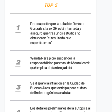
TOP 5
Preocupación por la salud de Denisse
González: la ex GH está internada y
aseguró que tras unos estudios no
obtuvieron "el resultado que
esperábamos"
Wanda Nara pidió suspender la
responsabilidad parental de Mauro Icardi:
qué implica el planteo judicial
Se disparó la inflación en la Ciudad de
Buenos Aires: qué anticipa para el dato
del Indec según los analistas
Los detalles preliminares de la autopsia al