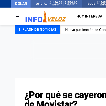
$1470.00
$1520.00
$1505
DOLAR
OFICIAL
BLUE
COMPRA
VENTA
COMP
HOY INTERESA:
FLASH DE NOTICIAS
Un joven murió quemado po
Franco Colapinto contó que
El Senado dio media sanció
Nueva publicación de Can
¿Por qué se cayeron
de Movistar?