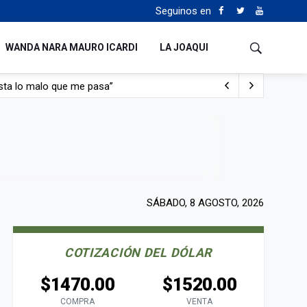
Seguinos en
WANDA NARA MAURO ICARDI
LA JOAQUI
con nafta y prendido fuego
e lo adueñaron lo disfruten”
de Manejo del Fuego
sta lo malo que me pasa”
SÁBADO, 8 AGOSTO, 2026
COTIZACIÓN DEL DÓLAR
$1470.00
$1520.00
COMPRA
VENTA