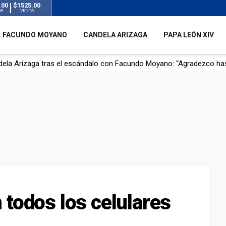
.00
$1525.00
RA
VENTA
FACUNDO MOYANO
CANDELA ARIZAGA
PAPA LEÓN XIV
r su novia en San Luis: pasó seis días de agonía tras ser rociado 
 le robaron durante sus vacaciones en Italia: “Espero que los que s
n a la ley de Inviolabilidad de la Propiedad Privada, sin el capítulo 
dela Arizaga tras el escándalo con Facundo Moyano: “Agradezco ha
 todos los celulares