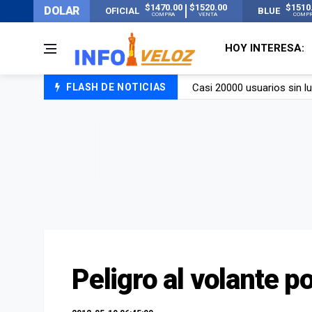
$1470.00
$1520.00
$1510
DOLAR
OFICIAL
BLUE
COMPRA
VENTA
COMP
HOY INTERESA:
FLASH DE NOTICIAS
Candela Arizaga rompió el
La ANMAT prohibió dos c
La oposición marcha al Co
Casi 20000 usuarios sin l
Peligro al volante p