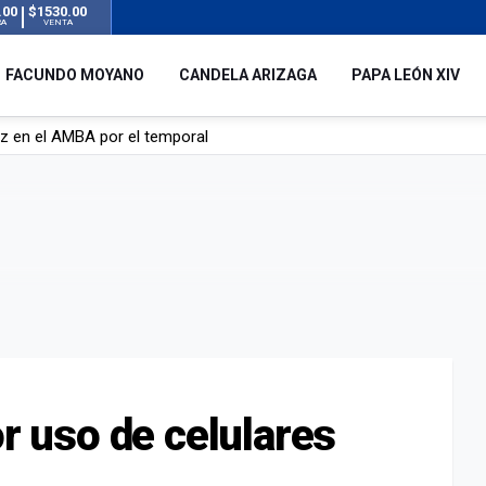
.00
$1530.00
RA
VENTA
FACUNDO MOYANO
CANDELA ARIZAGA
PAPA LEÓN XIV
 silencio tras el incidente con Facundo Moyano: “Tengo errores com
remas para dolores musculares de una conocida marca
ngreso contra el Gobierno por su proyecto para modificar la ley de 
uz en el AMBA por el temporal
or uso de celulares