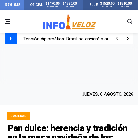
$1470.00
$1520.00
$1520.00
$1540.00
DOLAR
OFICIAL
BLUE
COMPRA
VENTA
COMPRA
VENTA
Tensión diplomática: Brasil no enviará a su embajador a Bu
Un nene de 6 años murió ahogado en una pileta de trata
El papa León XIV visitará Argentina en noviembre: estar
Liberaron a Facundo Moyano tras el incidente con Candel
JUEVES, 6 AGOSTO, 2026
SOCIEDAD
Pan dulce: herencia y tradición
en la mesa navideña de los