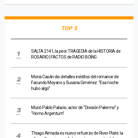
TOP 5
SALTA 2141, la peor TRAGEDIA de la HISTORIA de
ROSARIO | FACTOS de RADIO BOING
Moria Casán dio detalles inéditos del romance de
Facundo Moyano y Susana Giménez: “Esa noche
hubo algo”
Murió Pablo Palacio, actor de “División Palermo” y
“Homo Argentum”
Thiago Almada es nuevo refuerzo de River Plate: la