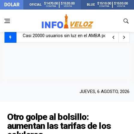
$1470.00
$1520.00
$1510.00
$1530.00
DOLAR
OFICIAL
BLUE
COMPRA
VENTA
COMPRA
VENTA
Casi 20000 usuarios sin luz en el AMBA por el temporal
Candela Arizaga rompió el silencio tras el incidente c
La ANMAT prohibió dos cremas para dolores musculare
La oposición marcha al Congreso contra el Gobierno por 
JUEVES, 6 AGOSTO, 2026
Otro golpe al bolsillo:
aumentan las tarifas de los