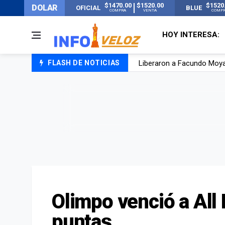
$1470.00
$1520.00
$1520
DOLAR
OFICIAL
BLUE
COMPRA
VENTA
COMP
HOY INTERESA:
FLASH DE NOTICIAS
Tensión diplomática: Brasi
Un nene de 6 años murió a
El papa León XIV visitará
Liberaron a Facundo Moyan
Olimpo venció a All 
puntas