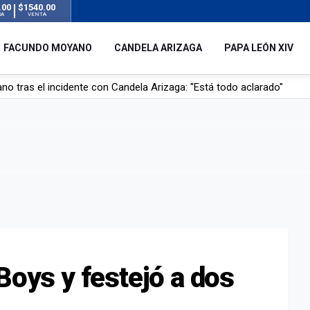
.00
$1540.00
RA
VENTA
FACUNDO MOYANO
CANDELA ARIZAGA
PAPA LEÓN XIV
l no enviará a su embajador a Buenos Aires tras el conflicto de Javier
hogado en una pileta de tratamiento de líquidos cloacales en Neuq
 Argentina en noviembre: estará en Buenos Aires, Luján y Córdoba
o tras el incidente con Candela Arizaga: "Está todo aclarado"
Boys y festejó a dos