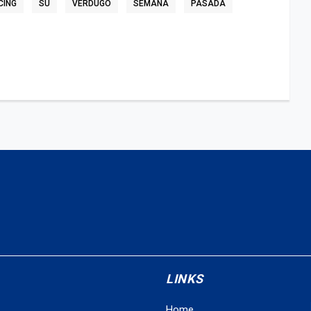
CING
SU
VERDUGO
SEMANA
PASADA
LINKS
Home