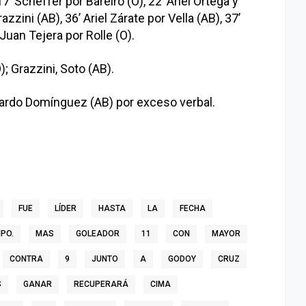
 Scheffer por Bareiro (O), 22’ Ariel Ortega y
zzini (AB), 36’ Ariel Zárate por Vella (AB), 37’
 Juan Tejera por Rolle (O).
 Grazzini, Soto (AB).
uardo Domínguez (AB) por exceso verbal.
FUE
LÍDER
HASTA
LA
FECHA
IPO.
MAS
GOLEADOR
11
CON
MAYOR
CONTRA
9
JUNTO
A
GODOY
CRUZ
S
GANAR
RECUPERARÁ
CIMA