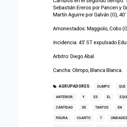
Cambios en el segundo tiempo: 17’
Sebastián Ereros por Panceri y Gra
Martín Aguirre por Galván (O), 40’
Amonestados: Maggiolo, Cobo (O);
Incidencia: 45’ ST expulsado Ed
Arbitro: Diego Abal.
Cancha: Olimpo, Blanca Blanca.
AGRUPADORES:
OLIMPO
QUE
ANTERIOR.
Y
ES
EL
EQU
CANTIDAD
DE
TANTOS
EN
FIGURA
CUARTO
7
UNIDADE