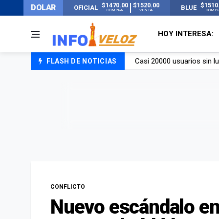
$1470.00
$1520.00
$1510
DOLAR
OFICIAL
BLUE
COMPRA
VENTA
COMP
HOY INTERESA:
FLASH DE NOTICIAS
Candela Arizaga rompió el
La ANMAT prohibió dos c
La oposición marcha al Co
Casi 20000 usuarios sin l
CONFLICTO
Nuevo escándalo en