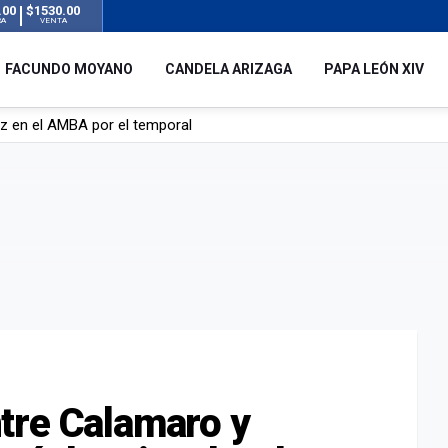
.00
$1530.00
RA
VENTA
FACUNDO MOYANO
CANDELA ARIZAGA
PAPA LEÓN XIV
 silencio tras el incidente con Facundo Moyano: “Tengo errores com
remas para dolores musculares de una conocida marca
ngreso contra el Gobierno por su proyecto para modificar la ley de 
uz en el AMBA por el temporal
tre Calamaro y