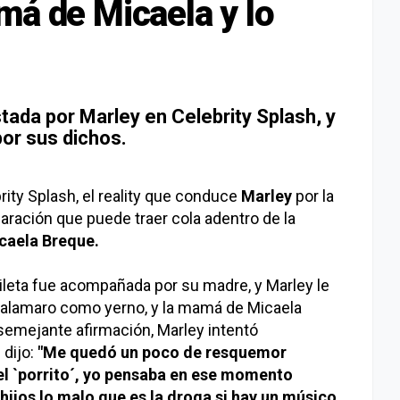
má de Micaela y lo
tada por Marley en Celebrity Splash, y
or sus dichos.
ity Splash, el reality que conduce
Marley
por la
laración que puede traer cola adentro de la
caela Breque.
pileta fue acompañada por su madre, y Marley le
Calamaro como yerno, y la mamá de Micaela
 semejante afirmación, Marley intentó
 dijo:
"Me quedó un poco de resquemor
el `porrito´, yo pensaba en ese momento
ijos lo malo que es la droga si hay un músico