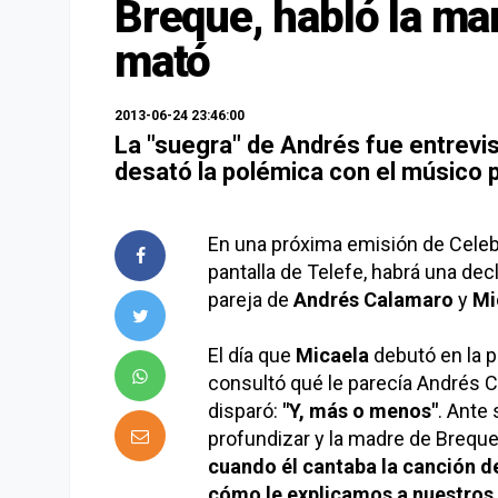
Breque, habló la ma
mató
2013-06-24 23:46:00
La "suegra" de Andrés fue entrevis
desató la polémica con el músico p
En una próxima emisión de Celebr
pantalla de Telefe, habrá una dec
pareja de
Andrés Calamaro
y
Mi
El día que
Micaela
debutó en la 
consultó qué le parecía Andrés 
disparó:
"Y, más o menos"
. Ante
profundizar y la madre de Breque
cuando él cantaba la canción d
cómo le explicamos a nuestros h