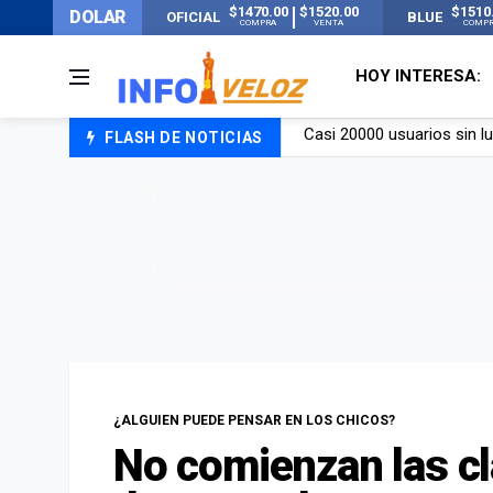
$1470.00
$1520.00
$1510
DOLAR
OFICIAL
BLUE
COMPRA
VENTA
COMP
HOY INTERESA:
FLASH DE NOTICIAS
Candela Arizaga rompió el
La ANMAT prohibió dos c
La oposición marcha al Co
Casi 20000 usuarios sin l
¿ALGUIEN PUEDE PENSAR EN LOS CHICOS?
No comienzan las c