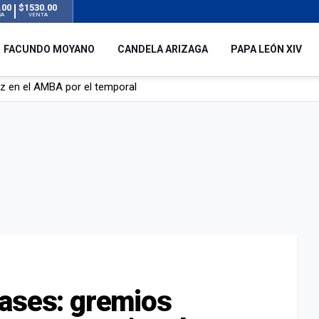
.00
$1530.00
RA
VENTA
FACUNDO MOYANO
CANDELA ARIZAGA
PAPA LEÓN XIV
 silencio tras el incidente con Facundo Moyano: “Tengo errores com
remas para dolores musculares de una conocida marca
ngreso contra el Gobierno por su proyecto para modificar la ley de 
uz en el AMBA por el temporal
lases: gremios