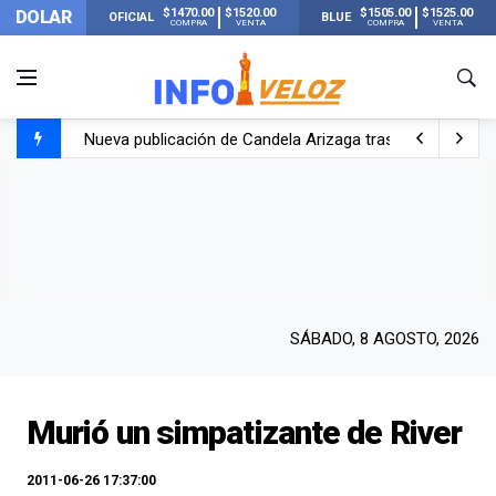
$1470.00
$1520.00
$1505.00
$1525.00
DOLAR
OFICIAL
BLUE
COMPRA
VENTA
COMPRA
VENTA
Nueva publicación de Candela Arizaga tras el escándal
Un joven murió quemado por su novia en San Luis: pasó s
Franco Colapinto contó que le robaron durante sus vacaci
El Senado dio media sanción a la ley de Inviolabilidad de
SÁBADO, 8 AGOSTO, 2026
Murió un simpatizante de River
2011-06-26 17:37:00