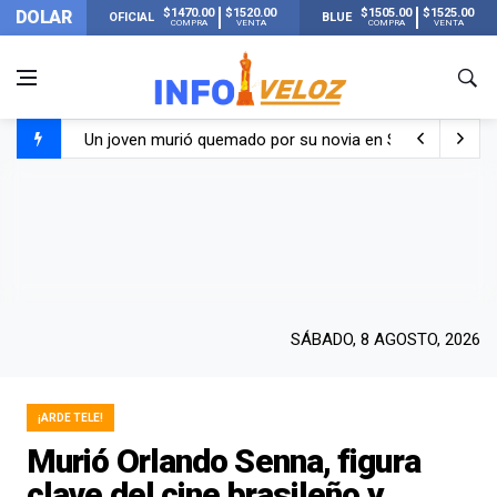
$1470.00
$1520.00
$1505.00
$1525.00
DOLAR
OFICIAL
BLUE
COMPRA
VENTA
COMPRA
VENTA
Un joven murió quemado por su novia en San Luis: pasó s
Franco Colapinto contó que le robaron durante sus vacaci
El Senado dio media sanción a la ley de Inviolabilidad de
Nueva publicación de Candela Arizaga tras el escándal
SÁBADO, 8 AGOSTO, 2026
¡ARDE TELE!
Murió Orlando Senna, figura
clave del cine brasileño y