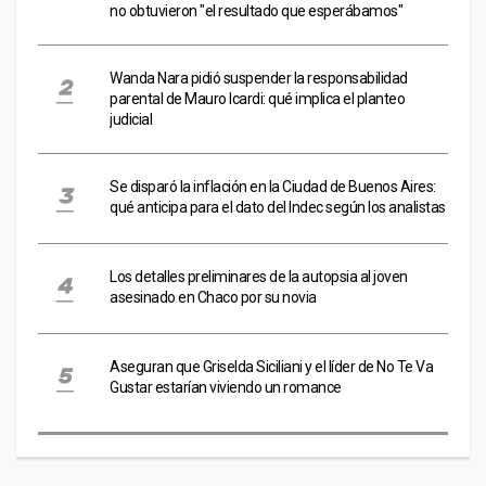
no obtuvieron "el resultado que esperábamos"
Wanda Nara pidió suspender la responsabilidad
parental de Mauro Icardi: qué implica el planteo
judicial
Se disparó la inflación en la Ciudad de Buenos Aires:
qué anticipa para el dato del Indec según los analistas
Los detalles preliminares de la autopsia al joven
asesinado en Chaco por su novia
Aseguran que Griselda Siciliani y el líder de No Te Va
Gustar estarían viviendo un romance