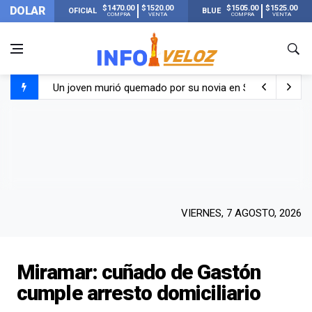
$1470.00
$1520.00
$1505.00
$1525.00
DOLAR
OFICIAL
BLUE
COMPRA
VENTA
COMPRA
VENTA
Un joven murió quemado por su novia en San Luis: pasó s
Franco Colapinto contó que le robaron durante sus vacaci
El Senado dio media sanción a la ley de Inviolabilidad de
Nueva publicación de Candela Arizaga tras el escándal
VIERNES, 7 AGOSTO, 2026
Miramar: cuñado de Gastón
cumple arresto domiciliario