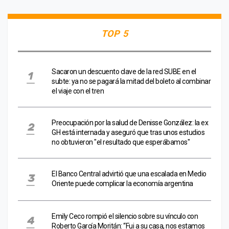
TOP 5
Sacaron un descuento clave de la red SUBE en el
subte: ya no se pagará la mitad del boleto al combinar
el viaje con el tren
Preocupación por la salud de Denisse González: la ex
GH está internada y aseguró que tras unos estudios
no obtuvieron "el resultado que esperábamos"
El Banco Central advirtió que una escalada en Medio
Oriente puede complicar la economía argentina
Emily Ceco rompió el silencio sobre su vínculo con
Roberto García Moritán: “Fui a su casa, nos estamos