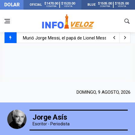
$1470.00
$1520.00
$1505.00
$1525.00
DOLAR
OFICIAL
BLUE
COMPRA
VENTA
COMPRA
VENTA
Murió Jorge Messi, el papá de Lionel Messi
Murió Jorge Messi, el hombre que acompañó a Lionel de
Los mensajes de Newell’s y el resto del mundo del fútbo
DOMINGO, 9 AGOSTO, 2026
Jorge Asís
Escritor - Periodista