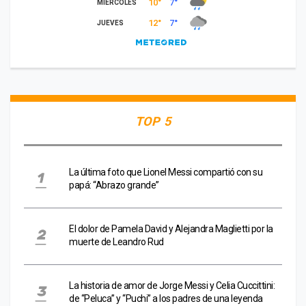
TOP 5
La última foto que Lionel Messi compartió con su
papá: “Abrazo grande”
El dolor de Pamela David y Alejandra Maglietti por la
muerte de Leandro Rud
La historia de amor de Jorge Messi y Celia Cuccittini:
de “Peluca” y “Puchi” a los padres de una leyenda