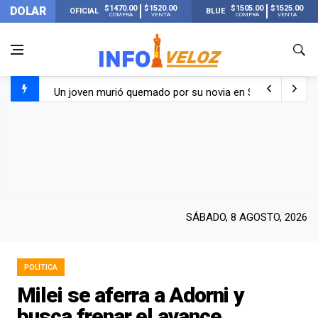
$1470.00
$1520.00
$1505.00
$1525.00
DOLAR
OFICIAL
BLUE
COMPRA
VENTA
COMPRA
VENTA
Un joven murió quemado por su novia en San Luis: pasó s
Franco Colapinto contó que le robaron durante sus vacaci
El Senado dio media sanción a la ley de Inviolabilidad de
Nueva publicación de Candela Arizaga tras el escándal
SÁBADO, 8 AGOSTO, 2026
POLÍTICA
Milei se aferra a Adorni y
busca frenar el avance