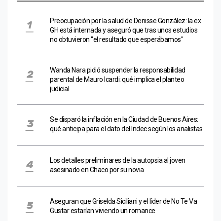
Preocupación por la salud de Denisse González: la ex
GH está internada y aseguró que tras unos estudios
no obtuvieron "el resultado que esperábamos"
Wanda Nara pidió suspender la responsabilidad
parental de Mauro Icardi: qué implica el planteo
judicial
Se disparó la inflación en la Ciudad de Buenos Aires:
qué anticipa para el dato del Indec según los analistas
Los detalles preliminares de la autopsia al joven
asesinado en Chaco por su novia
Aseguran que Griselda Siciliani y el líder de No Te Va
Gustar estarían viviendo un romance