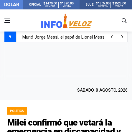
$1470.00
$1520.00
$1505.00
$1525.00
DOLAR
OFICIAL
BLUE
COMPRA
VENTA
COMPRA
VENTA
Murió Jorge Messi, el papá de Lionel Messi
Murió Jorge Messi, el hombre que acompañó a Lionel de
Los mensajes de Newell’s y el resto del mundo del fútbo
SÁBADO, 8 AGOSTO, 2026
POLÍTICA
Milei confirmó que vetará la
emergencia en discapacidad y