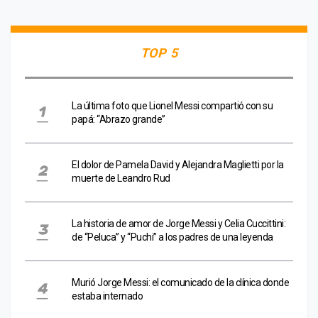
TOP 5
La última foto que Lionel Messi compartió con su
papá: “Abrazo grande”
El dolor de Pamela David y Alejandra Maglietti por la
muerte de Leandro Rud
La historia de amor de Jorge Messi y Celia Cuccittini:
de “Peluca” y “Puchi” a los padres de una leyenda
Murió Jorge Messi: el comunicado de la clínica donde
estaba internado