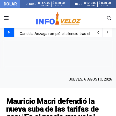
$1470.00
$1520.00
$1510.00
$1530.00
DOLAR
OFICIAL
BLUE
COMPRA
VENTA
COMPRA
VENTA
Candela Arizaga rompió el silencio tras el incidente c
La ANMAT prohibió dos cremas para dolores musculare
La oposición marcha al Congreso contra el Gobierno por 
Casi 20000 usuarios sin luz en el AMBA por el temporal
JUEVES, 6 AGOSTO, 2026
Mauricio Macri defendió la
nueva suba de las tarifas de