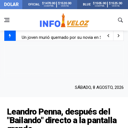
$1470.00
$1520.00
$1505.00
$1525.00
DOLAR
OFICIAL
BLUE
COMPRA
VENTA
COMPRA
VENTA
Un joven murió quemado por su novia en San Luis: pasó s
Franco Colapinto contó que le robaron durante sus vacaci
El Senado dio media sanción a la ley de Inviolabilidad de
Nueva publicación de Candela Arizaga tras el escándal
SÁBADO, 8 AGOSTO, 2026
Leandro Penna, después del
"Bailando" directo a la pantalla