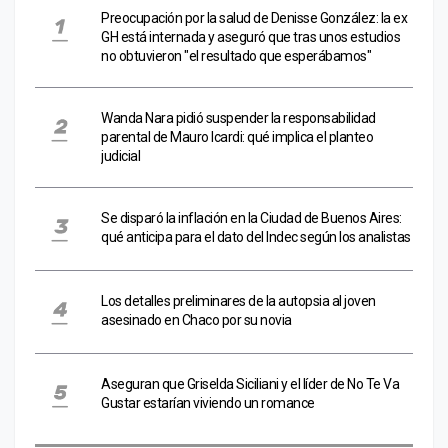
Preocupación por la salud de Denisse González: la ex
GH está internada y aseguró que tras unos estudios
no obtuvieron "el resultado que esperábamos"
Wanda Nara pidió suspender la responsabilidad
parental de Mauro Icardi: qué implica el planteo
judicial
Se disparó la inflación en la Ciudad de Buenos Aires:
qué anticipa para el dato del Indec según los analistas
Los detalles preliminares de la autopsia al joven
asesinado en Chaco por su novia
Aseguran que Griselda Siciliani y el líder de No Te Va
Gustar estarían viviendo un romance