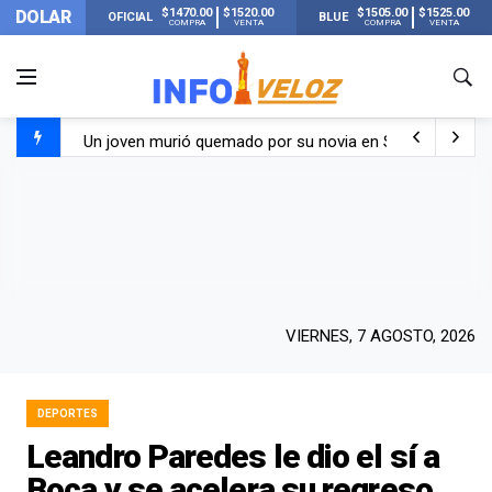
$1470.00
$1520.00
$1505.00
$1525.00
DOLAR
OFICIAL
BLUE
COMPRA
VENTA
COMPRA
VENTA
Un joven murió quemado por su novia en San Luis: pasó s
Franco Colapinto contó que le robaron durante sus vacaci
El Senado dio media sanción a la ley de Inviolabilidad de
Nueva publicación de Candela Arizaga tras el escándal
VIERNES, 7 AGOSTO, 2026
DEPORTES
Leandro Paredes le dio el sí a
Boca y se acelera su regreso