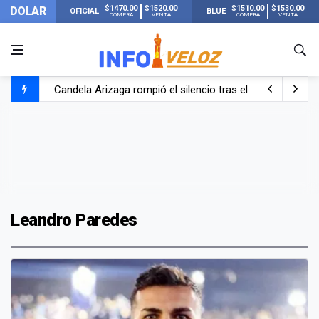
$1470.00
$1520.00
$1510.00
$1530.00
DOLAR
OFICIAL
BLUE
COMPRA
VENTA
COMPRA
VENTA
Candela Arizaga rompió el silencio tras el incidente c
La ANMAT prohibió dos cremas para dolores musculare
La oposición marcha al Congreso contra el Gobierno por 
Casi 20000 usuarios sin luz en el AMBA por el temporal
Leandro Paredes