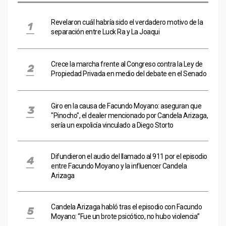
Revelaron cuál habría sido el verdadero motivo de la
separación entre Luck Ra y La Joaqui
Crece la marcha frente al Congreso contra la Ley de
Propiedad Privada en medio del debate en el Senado
Giro en la causa de Facundo Moyano: aseguran que
"Pinocho", el dealer mencionado por Candela Arizaga,
sería un expolicía vinculado a Diego Storto
Difundieron el audio del llamado al 911 por el episodio
entre Facundo Moyano y la influencer Candela
Arizaga
Candela Arizaga habló tras el episodio con Facundo
Moyano: “Fue un brote psicótico, no hubo violencia”