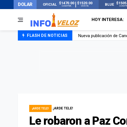
$1470.00
$1520.00
$1505
DOLAR
OFICIAL
BLUE
COMPRA
VENTA
COMP
HOY INTERESA:
FLASH DE NOTICIAS
Un joven murió quemado po
Franco Colapinto contó que
El Senado dio media sanció
Nueva publicación de Can
¡ARDE TELE!
¡ARDE TELE!
Le robaron a Paz Co