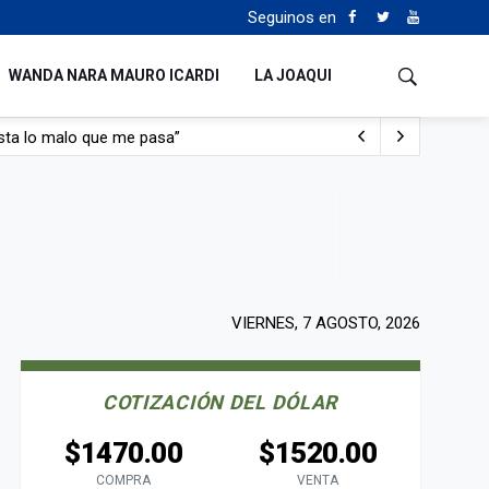
Seguinos en
WANDA NARA MAURO ICARDI
LA JOAQUI
con nafta y prendido fuego
e lo adueñaron lo disfruten”
de Manejo del Fuego
sta lo malo que me pasa”
VIERNES, 7 AGOSTO, 2026
COTIZACIÓN DEL DÓLAR
$1470.00
$1520.00
COMPRA
VENTA