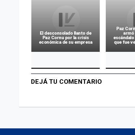
ce entre
Paz Corn
l Pérez
El desconsolado llanto de
armó 
 en los
Paz Cornu por la crisis
escándalo
rro
económica de su empresa
que fue ve
DEJÁ TU COMENTARIO