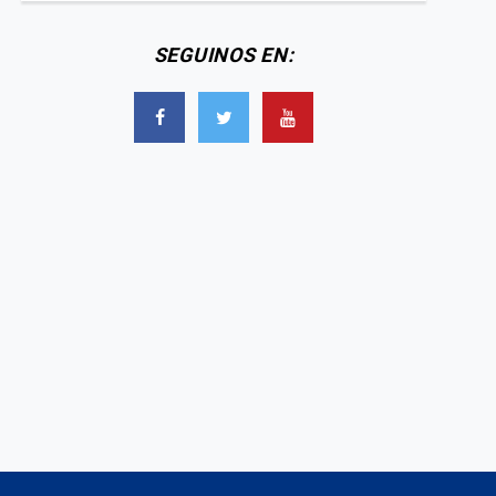
SEGUINOS EN:
Paz Cornú se casó y se
desconsolado llanto de
armó un terrible
az Cornu por la crisis
escándalo con una famosa
nómica de su empresa
que fue vestida de blanco