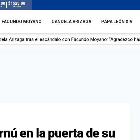
.00
$1525.00
RA
VENTA
FACUNDO MOYANO
CANDELA ARIZAGA
PAPA LEÓN XIV
r su novia en San Luis: pasó seis días de agonía tras ser rociado 
 le robaron durante sus vacaciones en Italia: “Espero que los que s
n a la ley de Inviolabilidad de la Propiedad Privada, sin el capítulo 
dela Arizaga tras el escándalo con Facundo Moyano: “Agradezco ha
rnú en la puerta de su