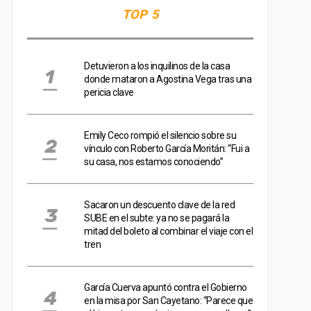
TOP 5
Detuvieron a los inquilinos de la casa
donde mataron a Agostina Vega tras una
pericia clave
Emily Ceco rompió el silencio sobre su
vínculo con Roberto García Moritán: “Fui a
su casa, nos estamos conociendo”
Sacaron un descuento clave de la red
SUBE en el subte: ya no se pagará la
mitad del boleto al combinar el viaje con el
tren
García Cuerva apuntó contra el Gobierno
en la misa por San Cayetano: “Parece que