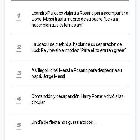
Leandro Paredes viajará a Rosario para acompañar a
Lionel Messi tras la muerte de su padre: “Le va a
hacer bien que estemos ahí”
La Joaqui se quebró al hablar de su separación de
Luck Ra y reveló el motivo: “Para él no era tan grave”
Así llegó Lionel Messi a Rosario para despedir a su
papá, Jorge Messi
Contención y desaparición: Harry Potter volvió a las
circular
Un día de fiesta nos gusta a todos…