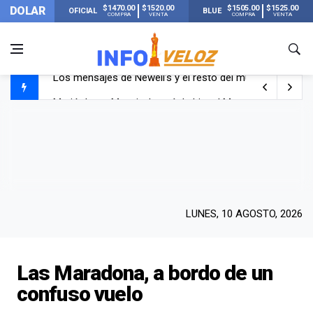
$1470.00
$1520.00
$1505.00
$1525.00
DOLAR
OFICIAL
BLUE
COMPRA
VENTA
COMPRA
VENTA
Murió Jorge Messi, el papá de Lionel Messi
Murió Jorge Messi, el hombre que acompañó a Lionel de
Los mensajes de Newell’s y el resto del mundo del fútbo
LUNES, 10 AGOSTO, 2026
Las Maradona, a bordo de un
confuso vuelo