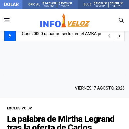
$1470.00
$1520.00
$1510.00
$1530.00
DOLAR
OFICIAL
BLUE
COMPRA
VENTA
COMPRA
VENTA
Casi 20000 usuarios sin luz en el AMBA por el temporal
Candela Arizaga rompió el silencio tras el incidente c
La ANMAT prohibió dos cremas para dolores musculare
La oposición marcha al Congreso contra el Gobierno por 
VIERNES, 7 AGOSTO, 2026
EXCLUSIVO DV
La palabra de Mirtha Legrand
tras la oferta de Carlos